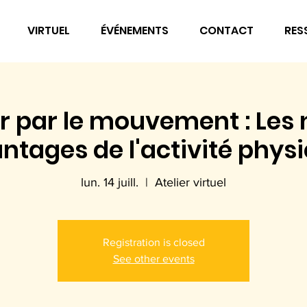
VIRTUEL
ÉVÉNEMENTS
CONTACT
RES
r par le mouvement : Le
ntages de l'activité phys
lun. 14 juill.
  |  
Atelier virtuel
Registration is closed
See other events