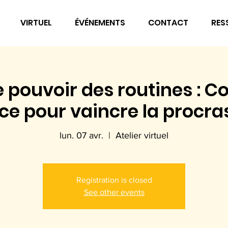
VIRTUEL
ÉVÉNEMENTS
CONTACT
RES
le pouvoir des routines : Co
e pour vaincre la procra
lun. 07 avr.
  |  
Atelier virtuel
Registration is closed
See other events