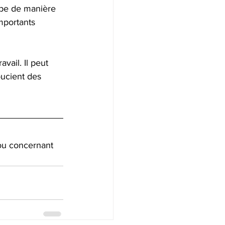
ipe de manière 
mportants 
vail. Il peut 
oucient des 
ou concernant 