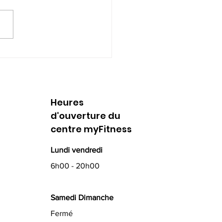
erver la santé
iaque au travail et
eurs
Heures
d'ouverture du
centre myFitness
Lundi vendredi
6h00 - 20h00
Samedi Dimanche
Fermé