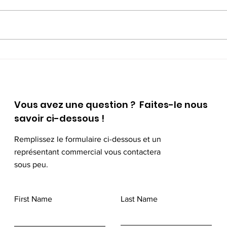
Adoptez de meilleures
Prés
habitudes, un repas à la
card
fois
aill
Vous avez une question ? Faites-le nous
savoir ci-dessous !
Remplissez le formulaire ci-dessous et un
représentant commercial vous contactera
sous peu.
First Name
Last Name