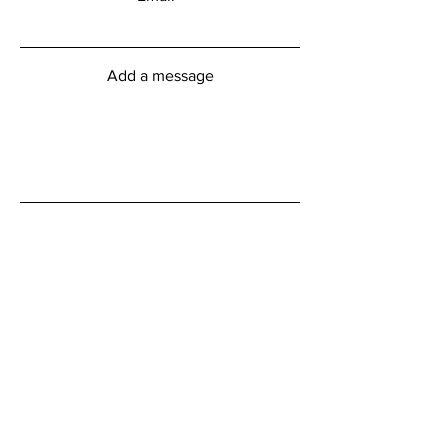
Add a message
Submit
Heures d'ouverture du centre
myFitness
Lundi vendredi