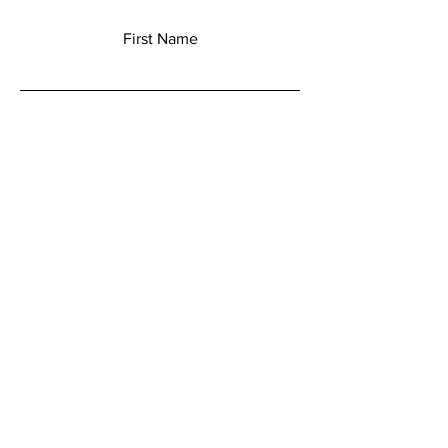
First Name
Last Name
Email
Add a message
Submit