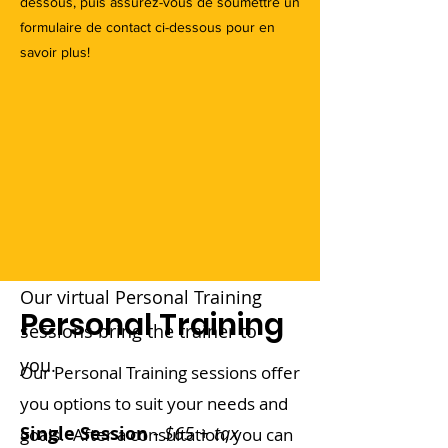
dessous, puis assurez-vous de soumettre un
formulaire de contact ci-dessous pour en
savoir plus!
Our virtual Personal Training
Personal Training
Consultation
sessions bring the trainer to
you.
Our Personal Training sessions offer
Free
you options to suit your needs and
Your chance to speak with a
Single Session
-
$65 + tax
goals. After a consultation, you can