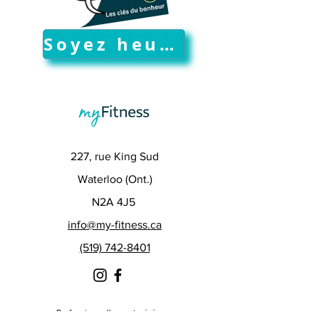
Soyez heureux ici !
227, rue King Sud
Waterloo (Ont.)
N2A 4J5
info@my-fitness.ca
(519) 742-8401
Professionnellement géré par