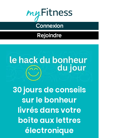
Connexion
Rejoindre
30 jours de conseils
sur le bonheur
livrés dans votre
boîte aux lettres
électronique