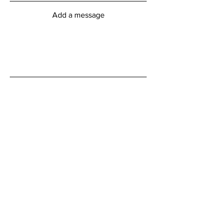
Add a message
Submit
Heures d'ouverture du centre
myFitness
Lundi vendredi
6h00 - 20h00