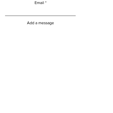
Email
Add a message
Submit
Heures d'ouverture du centre
myFitness
Lundi vendredi