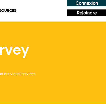
Connexion
SOURCES
Rejoindre
urvey
our virtual services.