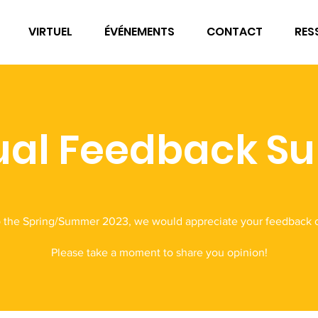
VIRTUEL
ÉVÉNEMENTS
CONTACT
RES
ual Feedback S
o the Spring/Summer 2023, we would appreciate your feedback on 
Please take a moment to share you opinion!