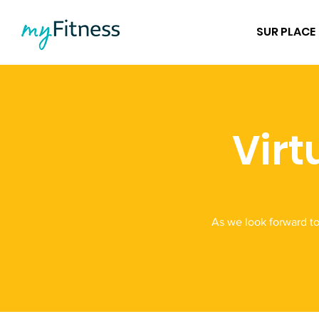
SUR PLACE
Virt
As we look forward t