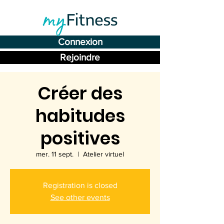
Connexion
Rejoindre
Créer des
habitudes
positives
mer. 11 sept.
  |  
Atelier virtuel
Registration is closed
See other events