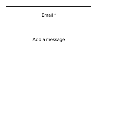
Email
Add a message
Submit
Heures d'ouverture du centre