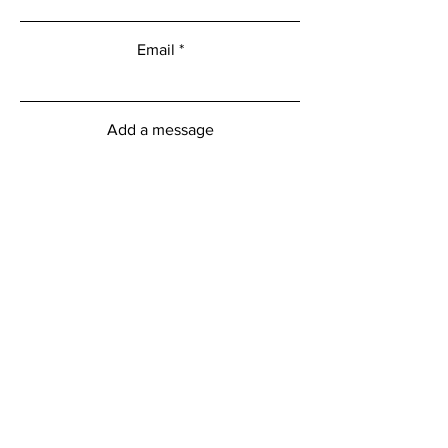
Email
Add a message
Submit
Heures d'ouverture du centre