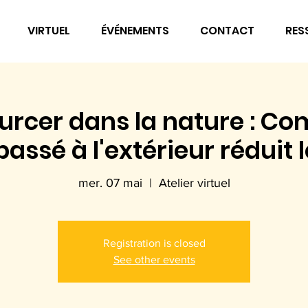
VIRTUEL
ÉVÉNEMENTS
CONTACT
RES
urcer dans la nature : C
assé à l'extérieur réduit l
mer. 07 mai
  |  
Atelier virtuel
Registration is closed
See other events