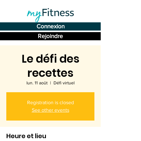
Connexion
Rejoindre
Le défi des
recettes
lun. 11 août
  |  
Défi virtuel
Registration is closed
See other events
Heure et lieu