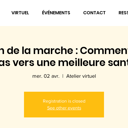
VIRTUEL
ÉVÉNEMENTS
CONTACT
RES
on de la marche : Comment
as vers une meilleure san
mer. 02 avr.
  |  
Atelier virtuel
Registration is closed
See other events