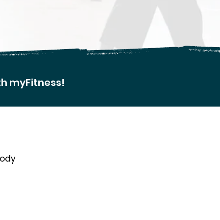
th myFitness!
body