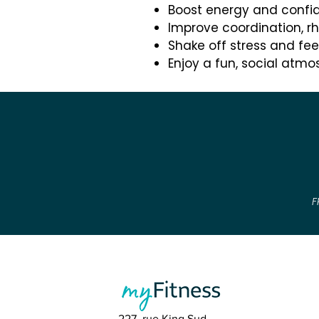
Boost energy and confi
Improve coordination, r
Shake off stress and fee
Enjoy a fun, social atm
F
227, rue King Sud