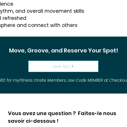
dence
hythm, and overall movement skills
l refreshed
osphere and connect with others
Move, Groove, and Reserve Your Spot!
Join Us!
REE for myFitness Onsite Members, Use Code MEMBER at Checkou
Vous avez une question ? Faites-le nous
savoir ci-dessous !