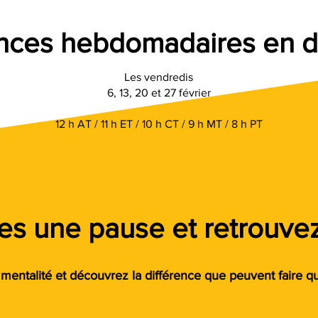
nces hebdomadaires en di
Les vendredis
6, 13, 20 et 27 février
12 h AT / 11 h ET / 10 h CT / 9 h MT / 8 h PT
tes une pause et retrouve
ntalité et découvrez la différence que peuvent faire qu