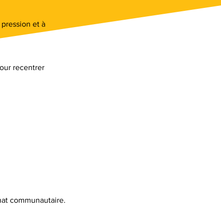
 pression et à
our recentrer
 chat communautaire.